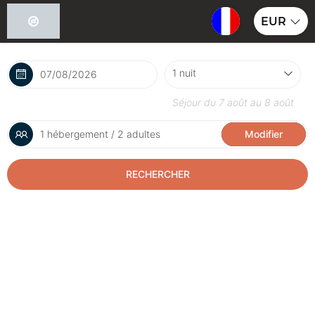
EUR
Séjour du
7 août
au
8 août
1 hébergement / 2 adultes
Modifier