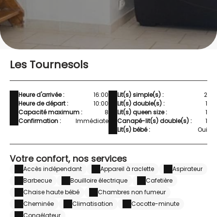
Les Tournesols
Heure d'arrivée :
16:00
Lit(s) simple(s) :
2
Heure de départ :
10:00
Lit(s) double(s) :
1
Capacité maximum :
8
Lit(s) queen size :
1
Confirmation :
Immédiate
Canapé-lit(s) double(s) :
1
Lit(s) bébé :
Oui
Votre confort, nos services
Accès indépendant
Appareil à raclette
Aspirateur
Barbecue
Bouilloire électrique
Cafetière
Chaise haute bébé
Chambres non fumeur
Cheminée
Climatisation
Cocotte-minute
Congélateur