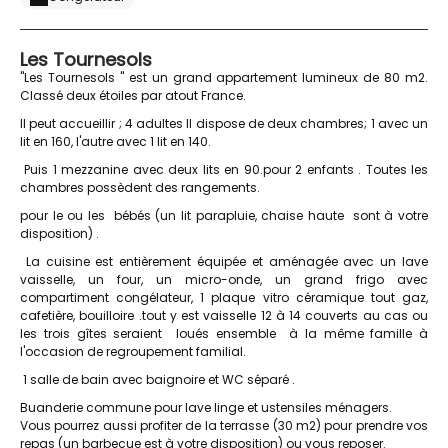
Les Tournesols
"Les Tournesols " est un grand appartement lumineux de 80 m2.
Classé deux étoiles par atout France.
Il peut accueillir ; 4 adultes Il dispose de deux chambres; 1 avec un
lit en 160, l'autre avec 1 lit en 140.
Puis 1 mezzanine avec deux lits en 90.pour 2 enfants . Toutes les
chambres possèdent des rangements.
pour le ou les bébés (un lit parapluie, chaise haute sont à votre
disposition) .
La cuisine est entièrement équipée et aménagée avec un lave
vaisselle, un four, un micro-onde, un grand frigo avec
compartiment congélateur, 1 plaque vitro céramique tout gaz,
cafetière, bouilloire .tout y est vaisselle 12 à 14 couverts au cas ou
les trois gîtes seraient loués ensemble à la même famille à
l'occasion de regroupement familial.
1 salle de bain avec baignoire et WC séparé .
Buanderie commune pour lave linge et ustensiles ménagers.
Vous pourrez aussi profiter de la terrasse (30 m2) pour prendre vos
repas (un barbecue est à votre disposition) ou vous reposer.