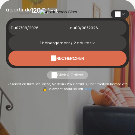
à partir de
120€
/nuit
FR
Du
au
1
hébergement /
2
adultes
RECHERCHER
Click & Collect
Réservation 100% sécurisée, Meilleurs Prix Garantis, Confirmation Immédiate
Paiement sécurisé par